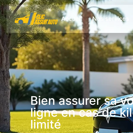
Accueil
Nos services
Bien assurer sa vo
ligne en cas de k
limité