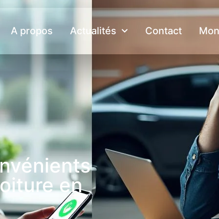
A propos
Actualités
Contact
Mon
onvénients
oiture en