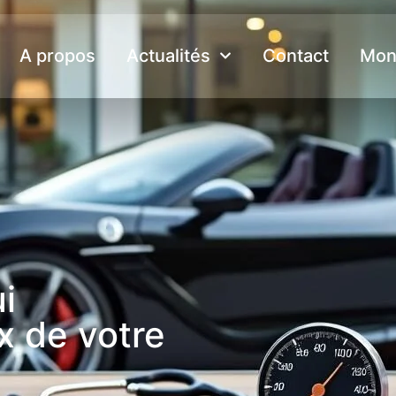
A propos
Actualités
Contact
Mon
i
x de votre