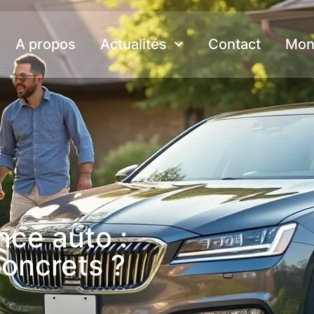
A propos
Actualités
Contact
Mon
nce auto :
oncrets ?