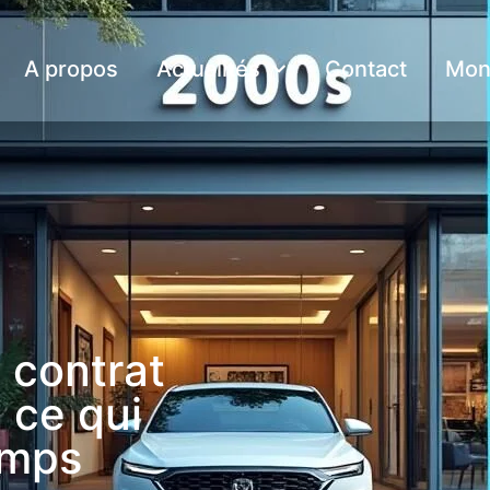
A propos
Actualités
Contact
Mon
 contrat
 ce qui
emps